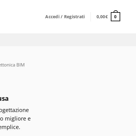
Accedi / Registrati
0,00
€
0
ettonica BIM
usa
ogettazione
o migliore e
emplice.