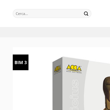
Salta
ai
Cerca:
contenuti
BIM 3