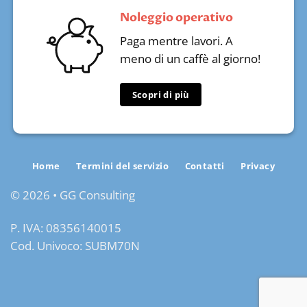
Noleggio operativo
Paga mentre lavori. A
meno di un caffè al giorno!
Scopri di più
Home
Termini del servizio
Contatti
Privacy
© 2026 • GG Consulting
P. IVA: 08356140015
Cod. Univoco: SUBM70N