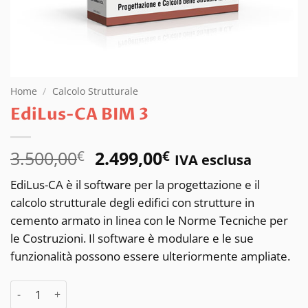
Home
/
Calcolo Strutturale
EdiLus-CA BIM 3
Il
Il
3.500,00
2.499,00
€
€
IVA esclusa
prezzo
prezzo
EdiLus-CA è il software per la progettazione e il
originale
attuale
calcolo strutturale degli edifici con strutture in
era:
è:
cemento armato in linea con le Norme Tecniche per
3.500,00€.
2.499,00€.
le Costruzioni. Il software è modulare e le sue
funzionalità possono essere ulteriormente ampliate.
EdiLus-CA BIM 3 quantità