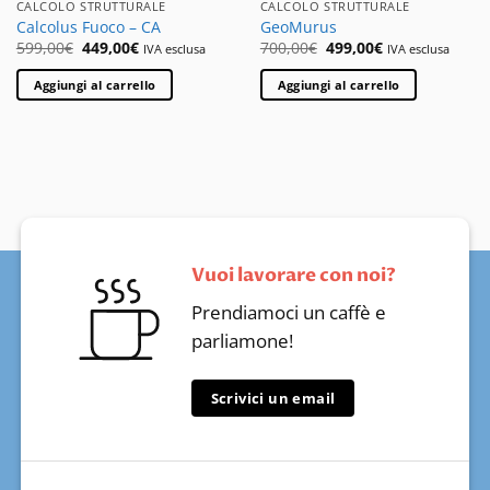
CALCOLO STRUTTURALE
CALCOLO STRUTTURALE
Calcolus Fuoco – CA
GeoMurus
Il
Il
Il
Il
599,00
€
449,00
€
700,00
€
499,00
€
IVA esclusa
IVA esclusa
prezzo
prezzo
prezzo
prezzo
originale
attuale
originale
attuale
Aggiungi al carrello
Aggiungi al carrello
era:
è:
era:
è:
599,00€.
449,00€.
700,00€.
499,00€.
Vuoi lavorare con noi?
Prendiamoci un caffè e
parliamone!
Scrivici un email